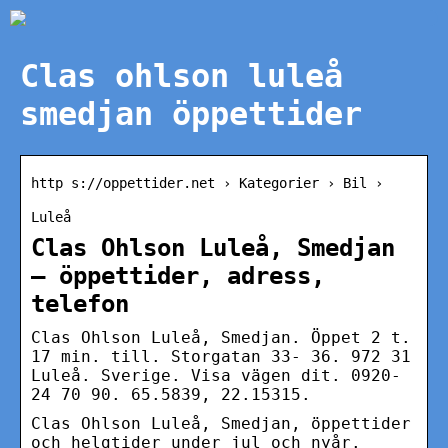
Clas ohlson luleå
smedjan öppettider
http s://oppettider.net › Kategorier › Bil ›
Luleå
Clas Ohlson Luleå, Smedjan
– öppettider, adress,
telefon
Clas Ohlson Luleå, Smedjan. Öppet 2 t.
17 min. till. Storgatan 33- 36. 972 31
Luleå. Sverige. Visa vägen dit. 0920-
24 70 90. 65.5839, 22.15315.
Clas Ohlson Luleå, Smedjan, öppettider
och helgtider under jul och nyår.