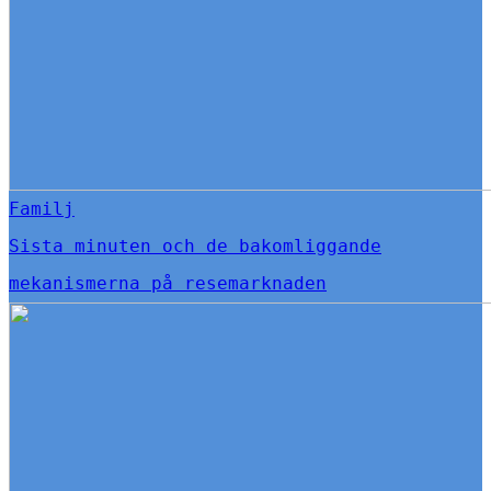
Familj
Sista minuten och de bakomliggande
mekanismerna på resemarknaden