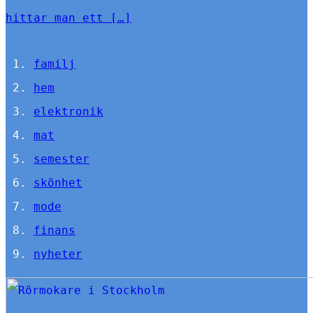
hittar man ett […]
familj
hem
elektronik
mat
semester
skönhet
mode
finans
nyheter