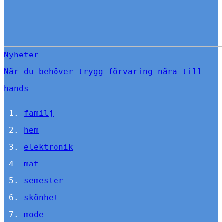
Nyheter
När du behöver trygg förvaring nära till
hands
familj
hem
elektronik
mat
semester
skönhet
mode