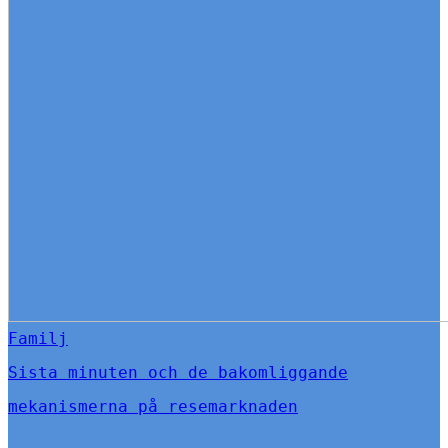
Familj
Sista minuten och de bakomliggande
mekanismerna på resemarknaden