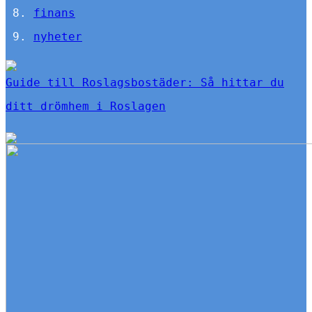
finans
nyheter
Guide till Roslagsbostäder: Så hittar du
ditt drömhem i Roslagen