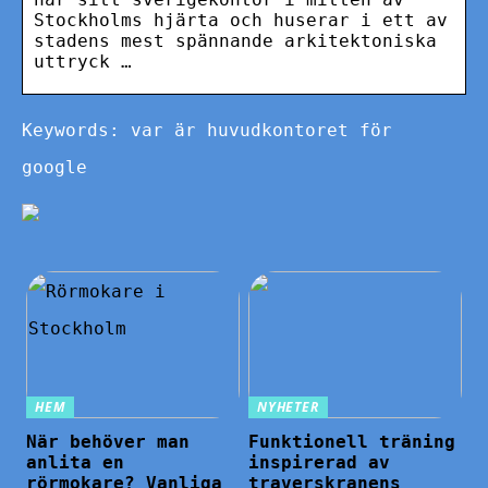
Stockholms hjärta och huserar i ett av
stadens mest spännande arkitektoniska
uttryck …
Keywords: var är huvudkontoret för
google
HEM
NYHETER
När behöver man
Funktionell träning
anlita en
inspirerad av
rörmokare? Vanliga
traverskranens