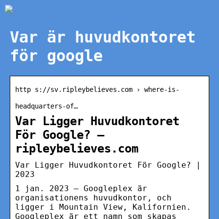
Var är huvudkontoret
för google
http s://sv.ripleybelieves.com › where-is-
headquarters-of…
Var Ligger Huvudkontoret
För Google? –
ripleybelieves.com
Var Ligger Huvudkontoret För Google? |
2023
1 jan. 2023 — Googleplex är
organisationens huvudkontor, och
ligger i Mountain View, Kalifornien.
Googleplex är ett namn som skapas